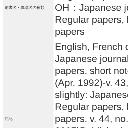
OH：Japanese jour
別書名・異誌名の種類
Regular papers, 
papers
English, French o
Japanese journal 
papers, short not
(Apr. 1992)-v. 43
slightly: Japanes
Regular papers, 
papers. v. 44, no
注記