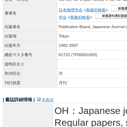
日本物理学会
<
典拠ID検索
>
著者名
学会
<
典拠ID検索
>
出版者名
Publication Board, Japanese Journal o
出版地
Tokyo
出版年月
1982-2007
継続マスタ番号
01722 (TP00001693)
資料区分２
和洋区分
洋
刊行頻度
月刊
| 書誌詳細情報 |
非表示
OH：Japanese jour
Regular papers, 