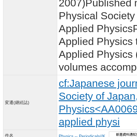
2007)Published m
Physical Society
Applied PhysicsP
Applied Physics t
Applied Physics 
volumes accomp
cf:Japanese journ
Society of Japan
変遷(継続誌)
Physics<AA006
applied physi
件名
Physics -- Periodicals//K