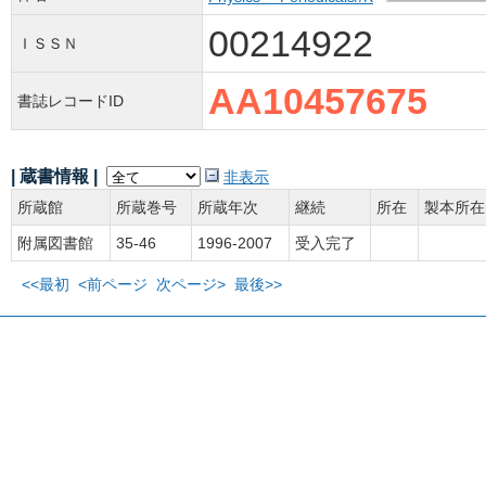
00214922
ＩＳＳＮ
AA10457675
書誌レコードID
| 蔵書情報 |
非表示
所蔵館
所蔵巻号
所蔵年次
継続
所在
製本所在
附属図書館
35-46
1996-2007
受入完了
<<最初
<前ページ
次ページ>
最後>>