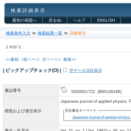
検 索 詳 細 表 示
最初の画面へ
戻る
ヘルプ
ENGLISH
(B)
検索条件入力
≫
検索結果一覧
≫
詳細表示
1
/ 1
件目
<<最初
<前ページ
次ページ>
最後>>
| ピックアップチェック(O) |
空データ項目表示
書誌番号
SS00001722 (B00108188)
Japanese journal of applied physics
標題および責任表示
完全書名キーワード
Japanese journal of applied physics. 
巻次・年月次
Vol. 21, no. 1 (Jan. 1982)-v. 46, no. 