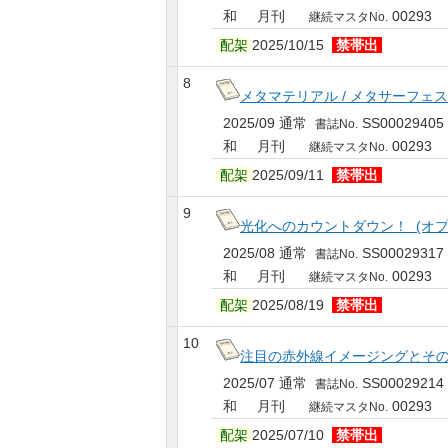
和 月刊
00293
継続マスタNo.
配架
2025/10/15
禁帯出
8
メタマテリアル / メタサーフェス
2025/09 通常
SS00029405
書誌No.
和 月刊
00293
継続マスタNo.
配架
2025/09/11
禁帯出
9
光化へのカウントダウン！ (オプト
2025/08 通常
SS00029317
書誌No.
和 月刊
00293
継続マスタNo.
配架
2025/08/19
禁帯出
10
注目の赤外線イメージングとその応用
2025/07 通常
SS00029214
書誌No.
和 月刊
00293
継続マスタNo.
配架
2025/07/10
禁帯出