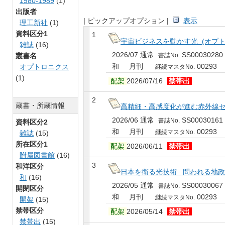
1980-1989
(1)
出版者
| ピックアップオプション |
表示
理工新社
(1)
資料区分1
1
宇宙ビジネスを動かす光 (オプトロ
雑誌
(16)
2026/07 通常
SS00030280
叢書名
書誌No.
和 月刊
00293
オプトロニクス
継続マスタNo.
(1)
配架
2026/07/16
禁帯出
2
蔵書・所蔵情報
高精細・高感度化が進む赤外線センシ
2026/06 通常
SS00030161
書誌No.
資料区分2
和 月刊
00293
継続マスタNo.
雑誌
(15)
所在区分1
配架
2026/06/11
禁帯出
附属図書館
(16)
3
和洋区分
日本を衛る光技術 : 問われる地政
和
(16)
2026/05 通常
SS00030067
書誌No.
開閉区分
和 月刊
00293
継続マスタNo.
開架
(15)
禁帯区分
配架
2026/05/14
禁帯出
禁帯出
(15)