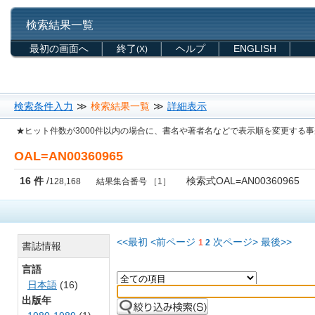
検索結果一覧
最初の画面へ
終了
ヘルプ
ENGLISH
(X)
検索条件入力
≫
検索結果一覧
≫
詳細表示
★ヒット件数が3000件以内の場合に、書名や著者名などで表示順を変更する
OAL=AN00360965
16 件
/
検索式OAL=AN00360965
128,168
結果集合番号 ［1］
<<最初
<前ページ
次ページ>
最後>>
1
2
書誌情報
言語
日本語
(16)
出版年