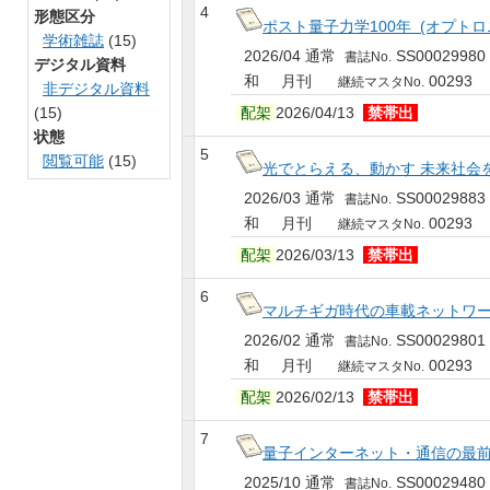
4
形態区分
ポスト量子力学100年 (オプトロニ
学術雑誌
(15)
2026/04 通常
SS00029980
書誌No.
デジタル資料
和 月刊
00293
継続マスタNo.
非デジタル資料
(15)
配架
2026/04/13
禁帯出
状態
5
閲覧可能
(15)
光でとらえる、動かす 未来社会を変
2026/03 通常
SS00029883
書誌No.
和 月刊
00293
継続マスタNo.
配架
2026/03/13
禁帯出
6
マルチギガ時代の車載ネットワーク 
2026/02 通常
SS00029801
書誌No.
和 月刊
00293
継続マスタNo.
配架
2026/02/13
禁帯出
7
量子インターネット・通信の最前線 
2025/10 通常
SS00029480
書誌No.