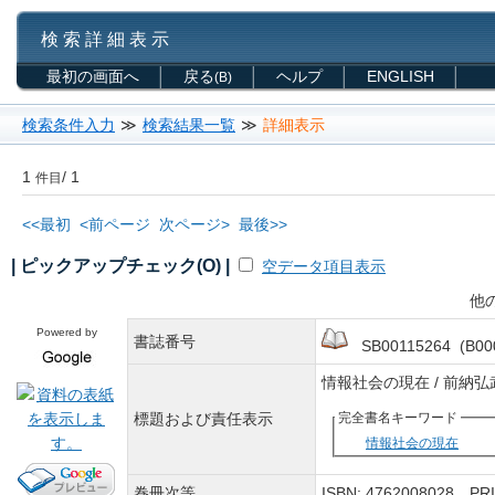
検 索 詳 細 表 示
最初の画面へ
戻る
ヘルプ
ENGLISH
(B)
検索条件入力
≫
検索結果一覧
≫
詳細表示
1
/ 1
件目
<<最初
<前ページ
次ページ>
最後>>
| ピックアップチェック(O) |
空データ項目表示
他
Powered by
書誌番号
SB00115264 (B00
情報社会の現在 / 前納
標題および責任表示
完全書名キーワード
情報社会の現在
巻冊次等
ISBN: 4762008028 P