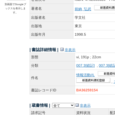
別画面でGoogleブ
著者名
ックスを表示しま
前納, 弘武
す。
出版者名
学文社
出版地
東京
出版年月
1998.5
| 書誌詳細情報 |
非表示
形態
vi, 191p ; 22cm
分類
007.3[総記]
,
007.3[総
情報活動//L
件名
,
書誌レコードID
BA36259154
| 蔵書情報 |
非表示
請求記号
資料状況
配