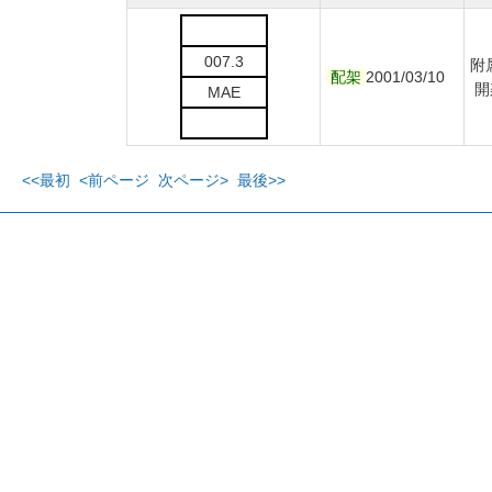
007.3
附
配架
2001/03/10
開
MAE
<<最初
<前ページ
次ページ>
最後>>