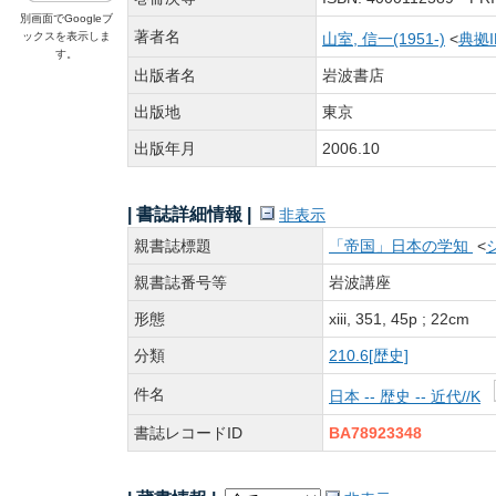
別画面でGoogleブ
著者名
ックスを表示しま
山室, 信一(1951-)
<
典拠
す。
出版者名
岩波書店
出版地
東京
出版年月
2006.10
| 書誌詳細情報 |
非表示
親書誌標題
「帝国」日本の学知
<
親書誌番号等
岩波講座
形態
xiii, 351, 45p ; 22cm
分類
210.6[歴史]
件名
日本 -- 歴史 -- 近代//K
書誌レコードID
BA78923348