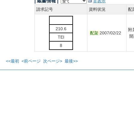
| 蔵書情報 |
非表示
請求記号
資料状況
配
210.6
附
配架
2007/02/22
開
TEI
8
<<最初
<前ページ
次ページ>
最後>>