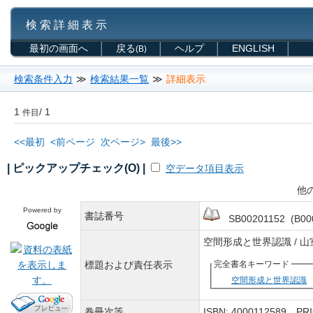
検 索 詳 細 表 示
最初の画面へ
戻る
ヘルプ
ENGLISH
(B)
検索条件入力
≫
検索結果一覧
≫
詳細表示
1
/ 1
件目
<<最初
<前ページ
次ページ>
最後>>
| ピックアップチェック(O) |
空データ項目表示
他
Powered by
書誌番号
SB00201152 (B00
空間形成と世界認識 /
標題および責任表示
完全書名キーワード
空間形成と世界認識
巻冊次等
ISBN: 4000112589 P