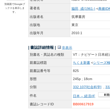
別画面でGoogleブ
著者名
ックスを表示しま
脇田, 成(1961-)
<
典拠ID
す。
出版者名
筑摩書房
出版地
東京
出版年月
2010.1
| 書誌詳細情報 |
非表示
別書名・異誌名の種類
VT：ナビゲート日本経
親書誌標題
ちくま新書
<
シリーズ
親書誌番号等
825
形態
245p ; 18cm
分類
332.107[社会科学]
,
33
件名
日本 -- 経済//F
書誌レコードID
BB00617919