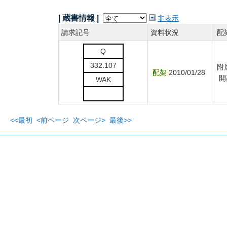
| 蔵書情報 |
非表示
請求記号
資料状況
配
Q
332.107
附
配架
2010/01/28
開
WAK
<<最初
<前ページ
次ページ>
最後>>