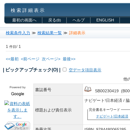
検 索 詳 細 表 示
最初の画面へ
戻る
ヘルプ
ENGLISH
(B)
検索条件入力
≫
検索結果一覧
≫
詳細表示
1
/ 1
件目
<<最初
<前ページ
次ページ>
最後>>
| ピックアップチェック(O) |
空データ項目表示
他
Powered by
書誌番号
SB00230419 (B00
ナビゲート!日本経済 
標題および責任表示
完全書名キーワード
ナビゲート!日本経済
巻冊次等
ISBN: 978448006528