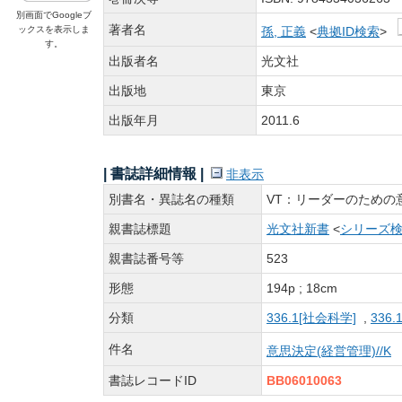
別画面でGoogleブ
著者名
ックスを表示しま
孫, 正義
<
典拠ID検索
>
す。
出版者名
光文社
出版地
東京
出版年月
2011.6
| 書誌詳細情報 |
非表示
別書名・異誌名の種類
VT：リーダーのための
親書誌標題
光文社新書
<
シリーズ
親書誌番号等
523
形態
194p ; 18cm
分類
336.1[社会科学]
,
336
件名
意思決定(経営管理)//K
書誌レコードID
BB06010063