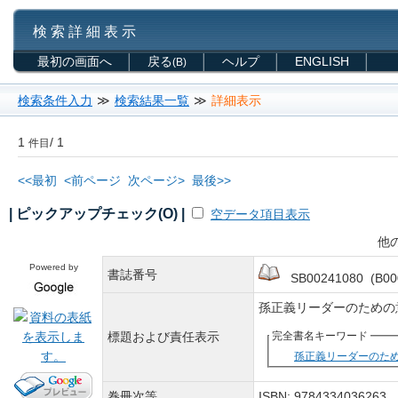
検 索 詳 細 表 示
最初の画面へ
戻る
ヘルプ
ENGLISH
(B)
検索条件入力
≫
検索結果一覧
≫
詳細表示
1
/ 1
件目
<<最初
<前ページ
次ページ>
最後>>
| ピックアップチェック(O) |
空データ項目表示
他
Powered by
書誌番号
SB00241080 (B00
孫正義リーダーのための意
標題および責任表示
完全書名キーワード
孫正義リーダーのた
巻冊次等
ISBN: 978433403626