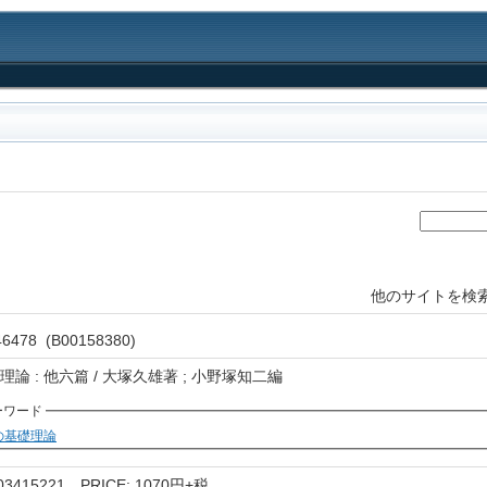
他のサイトを検索
478 (B00158380)
論 : 他六篇 / 大塚久雄著 ; 小野塚知二編
ーワード
の基礎理論
4003415221 PRICE: 1070円+税