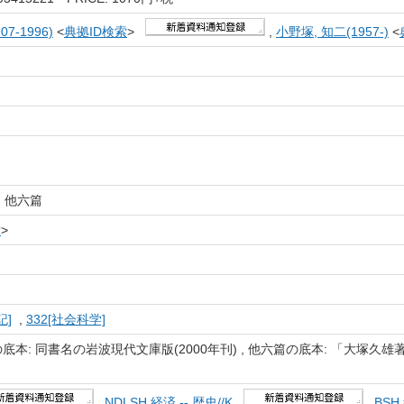
07-1996)
<
典拠ID検索
>
,
小野塚, 知二(1957-)
<
: 他六篇
索
>
記]
,
332[社会科学]
 同書名の岩波現代文庫版(2000年刊) , 他六篇の底本: 「大塚久雄著作集」(全13
,
NDLSH 経済 -- 歴史//K
,
BSH 