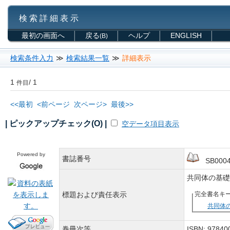
検 索 詳 細 表 示
最初の画面へ
戻る
ヘルプ
ENGLISH
(B)
検索条件入力
≫
検索結果一覧
≫
詳細表示
1
/ 1
件目
<<最初
<前ページ
次ページ>
最後>>
| ピックアップチェック(O) |
空データ項目表示
Powered by
書誌番号
SB00046
共同体の基礎理
標題および責任表示
完全書名キ
共同体
巻冊次等
ISBN: 978