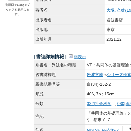
別画面でGoogleブ
著者名
ックスを表示しま
大塚, 久雄(19
す。
出版者名
岩波書店
出版地
東京
出版年月
2021.12
| 書誌詳細情報 |
非表示
別書名・異誌名の種類
VT：共同体の基礎理論 
親書誌標題
岩波文庫
<
シリーズ検
親書誌番号等
白(34)-152-2
形態
406, 7p ; 15cm
分類
332[社会科学]
,
080[総
「共同体の基礎理論」の底本:
注記
引: 巻末p1-7
件名
NDLSH 経済学//K