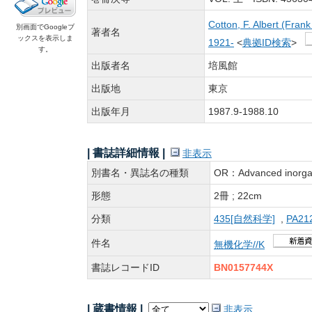
Cotton, F. Albert (Frank
別画面でGoogleブ
著者名
ックスを表示しま
1921-
<
典拠ID検索
>
す。
出版者名
培風館
出版地
東京
出版年月
1987.9-1988.10
| 書誌詳細情報 |
非表示
別書名・異誌名の種類
OR：Advanced inor
形態
2冊 ; 22cm
分類
435[自然科学]
,
PA21
件名
無機化学//K
書誌レコードID
BN0157744X
| 蔵書情報 |
非表示