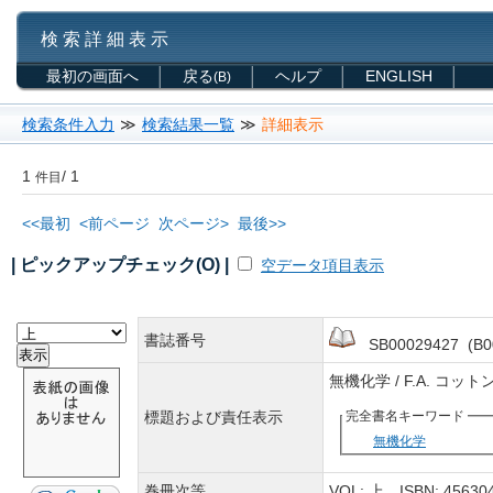
検 索 詳 細 表 示
最初の画面へ
戻る
ヘルプ
ENGLISH
(B)
検索条件入力
≫
検索結果一覧
≫
詳細表示
1
/ 1
件目
<<最初
<前ページ
次ページ>
最後>>
| ピックアップチェック(O) |
空データ項目表示
書誌番号
SB00029427 (B0
無機化学 / F.A. コ
標題および責任表示
完全書名キーワード
無機化学
巻冊次等
VOL: 上 ISBN: 4563