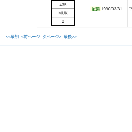
435
配架
1990/03/31
MUK
2
<<最初
<前ページ
次ページ>
最後>>