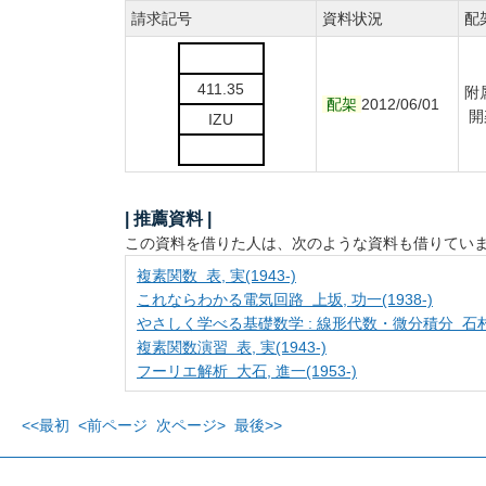
請求記号
資料状況
配
411.35
附
配架
2012/06/01
開
IZU
| 推薦資料 |
この資料を借りた人は、次のような資料も借りてい
複素関数 表, 実(1943-)
これならわかる電気回路 上坂, 功一(1938-)
やさしく学べる基礎数学 : 線形代数・微分積分 石村, 
複素関数演習 表, 実(1943-)
フーリエ解析 大石, 進一(1953-)
<<最初
<前ページ
次ページ>
最後>>