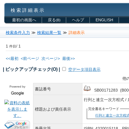
検 索 詳 細 表 示
最初の画面へ
戻る
ヘルプ
ENGLISH
(B)
検索条件入力
≫
検索結果一覧
≫
詳細表示
1
/ 1
件目
<<最初
<前ページ
次ページ>
最後>>
| ピックアップチェック(O) |
空データ項目表示
他
Powered by
書誌番号
SB00171283 (B00
行列と連立一次方程式 /
標題および責任表示
完全書名キーワード
行列と連立一次方程
巻冊次等
ISBN: 4320015118 P