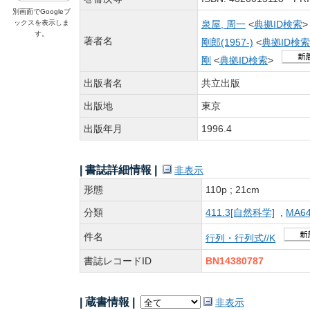
別画面でGoogleブ
ックスを表示しま
泉屋, 周一
<
典拠ID検索
す。
著者名
剛郎(1957-)
<
典拠ID検索
剛
<
典拠ID検索
>
出版者名
共立出版
出版地
東京
出版年月
1996.4
| 書誌詳細情報 |
非表示
形態
110p ; 21cm
分類
411.3[自然科学]
,
MA6
件名
行列・行列式//K
書誌レコードID
BN14380787
| 蔵書情報 |
非表示